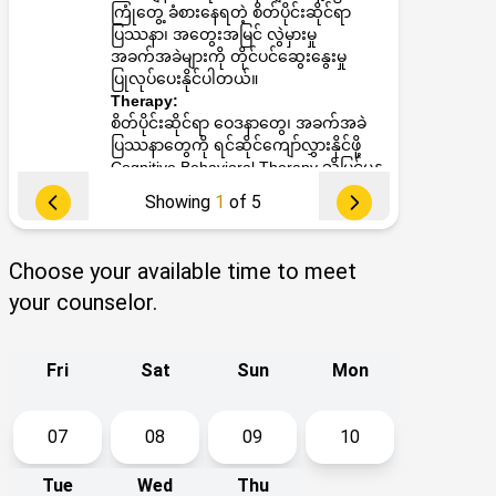
ကြုံတွေ့ ခံစားနေရတဲ့ စိတ်ပိုင်းဆိုင်ရာ
ပြဿနာ၊ အတွေးအမြင် လွဲမှားမှု
အခက်အခဲများကို တိုင်ပင်ဆွေးနွေးမှု
ပြုလုပ်ပေးနိုင်ပါတယ်။
Therapy:
စိတ်ပိုင်းဆိုင်ရာ ဝေဒနာတွေ၊ အခက်အခဲ
ပြဿနာတွေကို ရင်ဆိုင်ကျော်လွှားနိုင်ဖို့
Cognitive Behavioral Therapy သိမြင်မှုနှ
င့်အပြုအမူဆိုင်ရာ ပြုပြင်ပြောင်းလဲပေးသ
Showing
1
of 5
ည့် ကုထုံးများ အသုံးပြု၍ ကူညီပေးနိုင်ပါ
တယ်။
Education Experience (or) Volunteer
Choose your available time to meet
Experience:
ဆရာမသည် ဆေးတက္ကသိုလ်ဘွဲ့ရ ဆရာဝန်
your counselor.
တစ်ဦးဖြစ်ပြီး စိတ်ကျန်းမာပညာကို ဘွဲ့လွန်
အဖြစ် လေ့လာလျက်ရှိပြီး၊ Diploma In
Cognitive Behavioral Therapy ပြီးမြောက်
Fri
Sat
Sun
Mon
ထားသူလည်းဖြစ်ပါသည်။ လက်ရှိတွင်
Global Mental Health Course ကိုလေ့လာ
နေသူ တစ်ဦးလည်းဖြစ်ပါသည်။ စိတ်
07
08
09
10
ကျန်းမာရေး ကုသမှုဆိုင်ရာ လုပ်ငန်း
အတွေ့အကြုံ (5)နှစ်ရှိထားပြီး၊ လက်ရှိတွင်
Tue
Wed
Thu