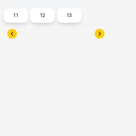
Call Me Today တွင် Mental Health
Practitioner အဖြစ် လုပ်ကိုင်လျက်ရှိသူ
ဖြစ်ပါတယ်။
11
12
13