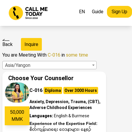
EN
Guide
Sign Up
Back
Inquire
You are Meeting With
C-016
in
some time
Asia/Yangon
Choose Your Counsellor
C-016
Diploma
Over 3000 Hours
Anxiety, Depression, Trauma, (CBT),
Adverse Childhood Experiences
50,000
Languages:
English & Burmese
MMK
Experience of the Expertise Field:
စိတ်ကျန်းမာရေး ဝေဒနာများ၊ နေ့စဉ်